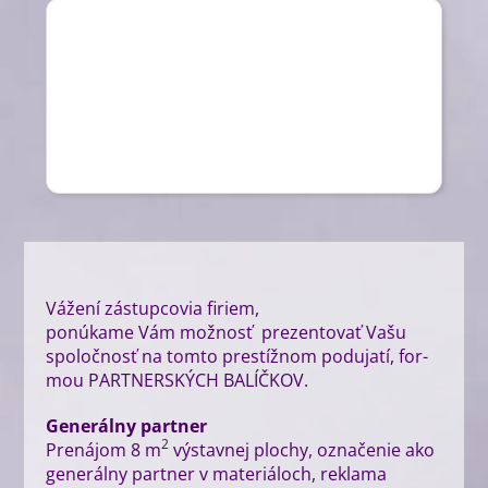
Váže­ní zástup­co­via firiem,
ponú­ka­me Vám mož­nosť pre­zen­to­vať Vašu
spo­loč­nosť na tom­to pre­stíž­nom podu­ja­tí, for­
mou PARTNERSKÝCH BALÍČKOV.
Gene­rál­ny par­tner
2
Pre­ná­jom 8 m
výstav­nej plo­chy, ozna­če­nie ako
gene­rál­ny par­tner v mate­riá­loch, rekla­ma