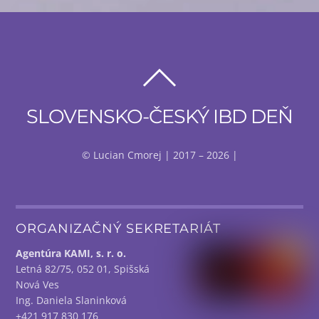
BACK
TO
TOP
SLOVENSKO-ČESKÝ IBD DEŇ
© Lucian Cmorej | 2017 – 2026 |
ORGANIZAČNÝ SEKRETARIÁT
Agen­tú­ra KAMI, s. r. o.
Let­ná 82/​75, 052 01, Spiš­ská
Nová Ves
Ing. Danie­la Slaninková
+421 917 830 176