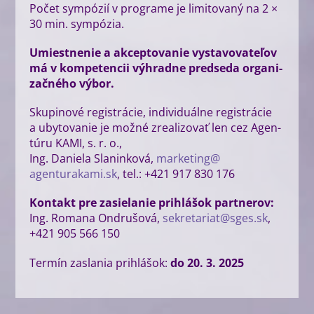
Počet sym­pó­zií v prog­ra­me je limi­to­va­ný na 2 ×
30 min. sympózia.
Umiest­ne­nie a akcep­to­va­nie vysta­vo­va­te­ľov
má v kom­pe­ten­cii výhrad­ne pred­se­da orga­ni­
zač­né­ho výbor.
Sku­pi­no­vé regis­trá­cie, indi­vi­du­ál­ne regis­trá­cie
a uby­to­va­nie je mož­né zre­a­li­zo­vať len cez Agen­
tú­ru KAMI, s. r. o.,
Ing. Danie­la Sla­nin­ko­vá,
marketing@​
agenturakami.​sk
, tel.: +421 917 830 176
Kon­takt pre zasie­la­nie pri­hlá­šok par­tne­rov:
Ing. Roma­na Ondru­šo­vá,
sekretariat@​sges.​sk
,
+421 905 566 150
Ter­mín zasla­nia pri­hlá­šok:
do 20. 3. 2025