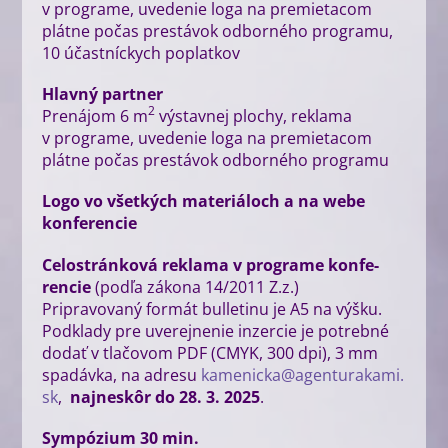
v prog­ra­me, uve­de­nie loga na pre­mie­ta­com
plát­ne počas pre­stá­vok odbor­né­ho prog­ra­mu,
10 účast­níc­kych poplatkov
Hlav­ný par­tner
2
Pre­ná­jom 6 m
výstav­nej plo­chy, rekla­ma
v prog­ra­me, uve­de­nie loga na pre­mie­ta­com
plát­ne počas pre­stá­vok odbor­né­ho programu
Logo vo všet­kých mate­riá­loch a na webe
konferencie
Celo­strán­ko­vá rekla­ma v prog­ra­me kon­fe­
ren­cie
(pod­ľa záko­na 14/​2011 Z.z.)
Pri­pra­vo­va­ný for­mát bul­le­ti­nu je A5 na výš­ku.
Pod­kla­dy pre uve­rej­ne­nie inzer­cie je potreb­né
dodať v tla­čo­vom PDF (CMYK, 300 dpi), 3 mm
spa­dáv­ka, na adre­su
kamenicka@​agenturakami.​
sk
,
naj­ne­skôr do 28. 3. 2025
.
Sym­pó­zium 30 min.